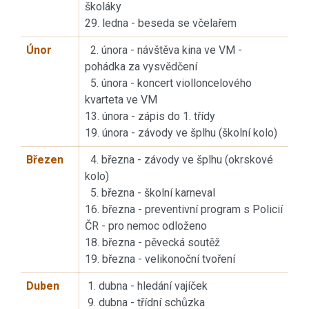
školáky
29. ledna - beseda se včelařem
Únor
2. února - návštěva kina ve VM -
pohádka za vysvědčení
5. února - koncert violloncelového
kvarteta ve VM
13. února - zápis do 1. třídy
19. února - závody ve šplhu (školní kolo)
Březen
4. března - závody ve šplhu (okrskové
kolo)
5. března - školní karneval
16. března - preventivní program s Policií
ČR - pro nemoc odloženo
18. března - pěvecká soutěž
19. března - velikonoční tvoření
Duben
1. dubna - hledání vajíček
9. dubna - třídní schůzka