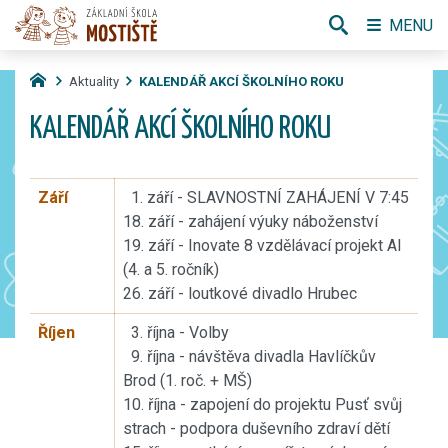
MENU
Aktuality
KALENDÁŘ AKCÍ ŠKOLNÍHO ROKU
KALENDÁŘ AKCÍ ŠKOLNÍHO ROKU
Září
1. září - SLAVNOSTNÍ ZAHÁJENÍ V 7:45
18. září - zahájení výuky náboženství
19. září - Inovate 8 vzdělávací projekt AI
(4. a 5. ročník)
26. září - loutkové divadlo Hrubec
Říjen
3. října - Volby
9. října - návštěva divadla Havlíčkův
Brod (1. roč. + MŠ)
10. října - zapojení do projektu Pusť svůj
strach - podpora duševního zdraví dětí