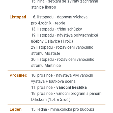
15. října - setkání se zvířaty záchranné
stanice Ikaros
Listopad
6. listopadu - dopravní výchova
pro 4.ročník - teorie
13. listopadu - třídní schůzky
19. listopadu - návštěva polytechnické
učebny Oslavice (1.roč.)
29.listopadu - rozsvícení vánočního
stromu Mostiště
30. listopadu - rozsvícení vánočního
stromu Martinice
Prosinec
10. prosince - návštěva VM vánoční
výstava + loutková scéna
11. prosince -
vánoční besídka
18. prosince - vánoční program s panem
Drlíčkem (1.,4. a 5.roč.)
Leden
15. ledna - miniškolička pro budoucí