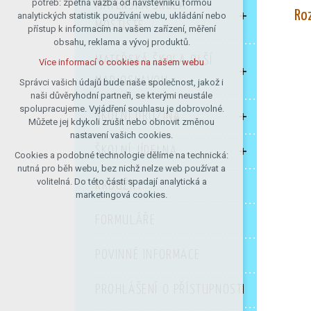
potřeb: zpětná vazba od návštěvníků formou
MATEŘSKÁ ŠKOLA
Roz
analytických statistik používání webu, ukládání nebo
udržení kontextu stránek (session):
MOSTIŠTĚ
přístup k informacím na vašem zařízení, měření
případná přihlášení, volby jazyka, apod.
obsahu, reklama a vývoj produktů.
Volitelná cookies
MATEŘSKÁ ŠKOLA OLŠÍ
Více informací o cookies na našem webu
analytická pro anonymizované
vyhodnocení návštěvnosti
NAD OSLAVOU
Správci vašich údajů bude naše společnost, jakož i
naši důvěryhodní partneři, se kterými neustále
marketingová cookies (Google)
spolupracujeme. Vyjádření souhlasu je dobrovolné.
ŠKOLNÍ DRUŽINA
Více informací o cookies na našem webu
Můžete jej kdykoli zrušit nebo obnovit změnou
nastavení vašich cookies.
ŠKOLNÍ JÍDELNA
Cookies a podobné technologie dělíme na technická:
Přijmout všechny cookies
nutná pro běh webu, bez nichž nelze web používat a
volitelná. Do této části spadají analytická a
KROUŽKY
Odmítnout vše
marketingová cookies.
FORMULÁŘE
POVINNÉ INFORMACE
PROHLÁŠENÍ O PŘÍSTUPNOSTI