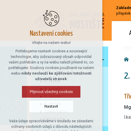
Základní
příspěvk
Nastavení cookies
Vítejte na našem webu!
Potřebujeme nastavit cookies a související
technologie, aby zobrazovaný obsah odpovídal
ZÁKLADNÍ ŠKOLA
vašim potřebám a vy na webu nalezli přesně to, co
potřebujete. Soubory cookies používané na našem
webu
nikdy neslouží ke zjišťování totožnosti
2.
1. ročník
uživatelů stránek
.
2. ročník
3. ročník
Přijmout všechny cookies
Tří
4. ročník
5. ročník
Nastavit
Mg
Zaměstnanci
l.k
Dokumenty
Vaše údaje zpracováváme v souladu se zásadami
Technická cookies
ochrany osobních údajů z důvodu následujících
nutná pro provozování webu