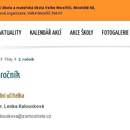
 škola a mateřská škola Velké Meziříčí, Mostiště 50,
ová organizace, Velké Meziříčí 594 01
AKTUALITY
KALENDÁŘ AKCÍ
AKCE ŠKOLY
FOTOGALERIE
Třídy
2. ročník
 ročník
dní učitelka
r. Lenka Kalousková
alouskova@zsmostiste.cz