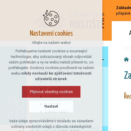
Základní
příspěvk
Nastavení cookies
Vítejte na našem webu!
Potřebujeme nastavit cookies a související
technologie, aby zobrazovaný obsah odpovídal
ZÁKLADNÍ ŠKOLA
vašim potřebám a vy na webu nalezli přesně to, co
potřebujete. Soubory cookies používané na našem
webu
nikdy neslouží ke zjišťování totožnosti
Za
1. ročník
uživatelů stránek
.
2. ročník
3. ročník
Přijmout všechny cookies
Řed
4. ročník
5. ročník
Nastavit
Zaměstnanci
Dokumenty
Vaše údaje zpracováváme v souladu se zásadami
Technická cookies
ochrany osobních údajů z důvodu následujících
nutná pro provozování webu