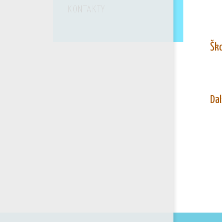
KONTAKTY
Ško
Dal