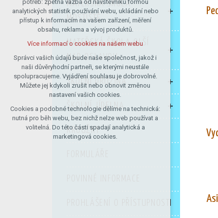
potřeb: zpětná vazba od návštěvníků formou
MATEŘSKÁ ŠKOLA
Pe
analytických statistik používání webu, ukládání nebo
udržení kontextu stránek (session):
MOSTIŠTĚ
přístup k informacím na vašem zařízení, měření
případná přihlášení, volby jazyka, apod.
obsahu, reklama a vývoj produktů.
Volitelná cookies
MATEŘSKÁ ŠKOLA OLŠÍ
Více informací o cookies na našem webu
analytická pro anonymizované
vyhodnocení návštěvnosti
NAD OSLAVOU
Správci vašich údajů bude naše společnost, jakož i
naši důvěryhodní partneři, se kterými neustále
marketingová cookies (Google)
spolupracujeme. Vyjádření souhlasu je dobrovolné.
ŠKOLNÍ DRUŽINA
Více informací o cookies na našem webu
Můžete jej kdykoli zrušit nebo obnovit změnou
nastavení vašich cookies.
ŠKOLNÍ JÍDELNA
Cookies a podobné technologie dělíme na technická:
Přijmout všechny cookies
nutná pro běh webu, bez nichž nelze web používat a
volitelná. Do této části spadají analytická a
KROUŽKY
Vyc
Odmítnout vše
marketingová cookies.
FORMULÁŘE
POVINNÉ INFORMACE
As
PROHLÁŠENÍ O PŘÍSTUPNOSTI