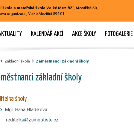
 škola a mateřská škola Velké Meziříčí, Mostiště 50,
ová organizace, Velké Meziříčí 594 01
AKTUALITY
KALENDÁŘ AKCÍ
AKCE ŠKOLY
FOTOGALERIE
Základní škola
Zaměstnanci základní školy
městnanci základní školy
itelka školy
Mgr. Hana Hladíková
reditelk
a@zsmostiste.cz