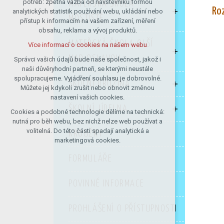
potřeb: zpětná vazba od návštěvníků formou
MATEŘSKÁ ŠKOLA
Roz
analytických statistik používání webu, ukládání nebo
udržení kontextu stránek (session):
MOSTIŠTĚ
přístup k informacím na vašem zařízení, měření
případná přihlášení, volby jazyka, apod.
obsahu, reklama a vývoj produktů.
Volitelná cookies
MATEŘSKÁ ŠKOLA OLŠÍ
Více informací o cookies na našem webu
analytická pro anonymizované
vyhodnocení návštěvnosti
NAD OSLAVOU
Správci vašich údajů bude naše společnost, jakož i
naši důvěryhodní partneři, se kterými neustále
marketingová cookies (Google)
spolupracujeme. Vyjádření souhlasu je dobrovolné.
ŠKOLNÍ DRUŽINA
Více informací o cookies na našem webu
Můžete jej kdykoli zrušit nebo obnovit změnou
nastavení vašich cookies.
ŠKOLNÍ JÍDELNA
Cookies a podobné technologie dělíme na technická:
Přijmout všechny cookies
nutná pro běh webu, bez nichž nelze web používat a
volitelná. Do této části spadají analytická a
KROUŽKY
Odmítnout vše
marketingová cookies.
FORMULÁŘE
POVINNÉ INFORMACE
PROHLÁŠENÍ O PŘÍSTUPNOSTI