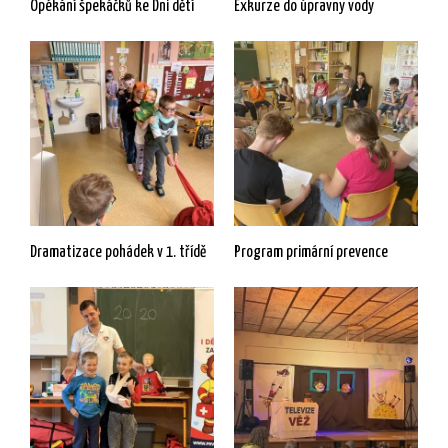
Opékání špekáčků ke Dni dětí
Exkurze do úpravny vody
Dramatizace pohádek v 1. třídě
Program primární prevence