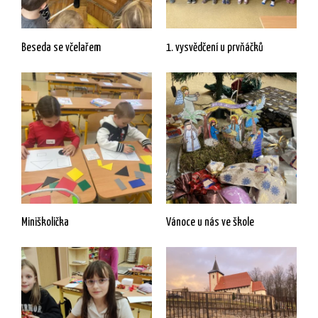
Beseda se včelařem
1. vysvědčení u prvňáčků
Miniškolička
Vánoce u nás ve škole