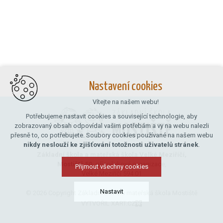
Nastavení cookies
Vítejte na našem webu!
Potřebujeme nastavit cookies a související technologie, aby
zobrazovaný obsah odpovídal vašim potřebám a vy na webu nalezli
přesně to, co potřebujete. Soubory cookies používané na našem webu
nikdy neslouží ke zjišťování totožnosti uživatelů stránek
.
Základní škola a mateřská škola Velké Meziříčí,
Mostiště 50,
příspěvková organizace,
Přijmout všechny cookies
Velké Meziříčí 594 01
Nastavit
© 2026 Copyright Základní škola a mateřská škola Mostiště
VYTVOŘIL XART.CZ
Technická cookies