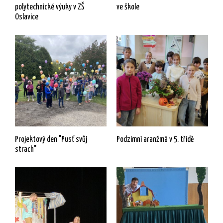
polytechnické výuky v ZŠ
ve škole
Oslavice
Projektový den "Pusť svůj
Podzimní aranžmá v 5. třídě
strach"