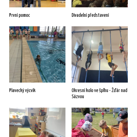
První pomoc
Divadelní představení
Plavecký výcvik
Okresní kolo ve šplhu - Žďár nad
Sázvou