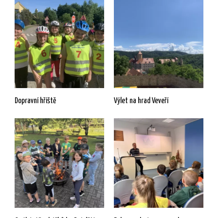
Dopravní hřiště
Výlet na hrad Veveří