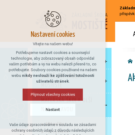
Základní
příspěvk
Nastavení cookies
Vítejte na našem webu!
Potřebujeme nastavit cookies a související
technologie, aby zobrazovaný obsah odpovídal
ZÁKLADNÍ ŠKOLA
vašim potřebám a vy na webu nalezli přesně to, co
potřebujete. Soubory cookies používané na našem
webu
nikdy neslouží ke zjišťování totožnosti
MATEŘSKÁ ŠKOLA
Ak
uživatelů stránek
.
MOSTIŠTĚ
Přijmout všechny cookies
MATEŘSKÁ ŠKOLA OLŠÍ
NAD OSLAVOU
Nastavit
Aktuality
Vaše údaje zpracováváme v souladu se zásadami
Technická cookies
ochrany osobních údajů z důvodu následujících
Fotogalerie
nutná pro provozování webu