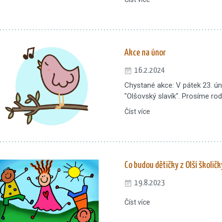
Akce na únor
16.2.2024
Chystané akce: V pátek 23. 
"Olšovský slavík". Prosíme rodi
Číst více
Co budou dětičky z Olší školič
19.8.2023
Číst více