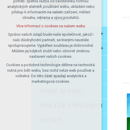
potřeb: zpětná vazba od návštěvníků formou
Zaměstnanci
analytických statistik používání webu, ukládání nebo
udržení kontextu stránek (session):
přístup k informacím na vašem zařízení, měření
Dokumenty
případná přihlášení, volby jazyka, apod.
obsahu, reklama a vývoj produktů.
Kalendář akcí
Volitelná cookies
Více informací o cookies na našem webu
analytická pro anonymizované
ŠKOLNÍ DRUŽINA
vyhodnocení návštěvnosti
Správci vašich údajů bude naše společnost, jakož i
naši důvěryhodní partneři, se kterými neustále
marketingová cookies (Google)
spolupracujeme. Vyjádření souhlasu je dobrovolné.
ŠKOLNÍ JÍDELNA
Více informací o cookies na našem webu
Můžete jej kdykoli zrušit nebo obnovit změnou
nastavení vašich cookies.
KROUŽKY
Cookies a podobné technologie dělíme na technická:
Přijmout všechny cookies
nutná pro běh webu, bez nichž nelze web používat a
volitelná. Do této části spadají analytická a
FORMULÁŘE
Odmítnout vše
marketingová cookies.
POVINNÉ INFORMACE
PROHLÁŠENÍ O PŘÍSTUPNOSTI
KONTAKTY