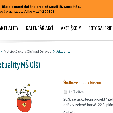
 škola a mateřská škola Velké Meziříčí, Mostiště 50,
ová organizace, Velké Meziříčí 594 01
AKTUALITY
KALENDÁŘ AKCÍ
AKCE ŠKOLY
FOTOGALERIE
Mateřská škola Olší nad Oslavou
Aktuality
tuality MŠ Olší
Školkové akce v březnu
12.3.2024
20.3. se uskuteční projekt "Ze
oděv v zelené barvě. 22.3. pl
Číst více