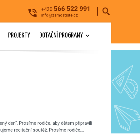
566 522 991
+420
info@zsmostiste.cz
PROJEKTY
DOTAČNÍ PROGRAMY
lený den". Prosíme rodiče, aby dětem připravili
ánujeme recitační soutěž. Prosíme rodiče,…