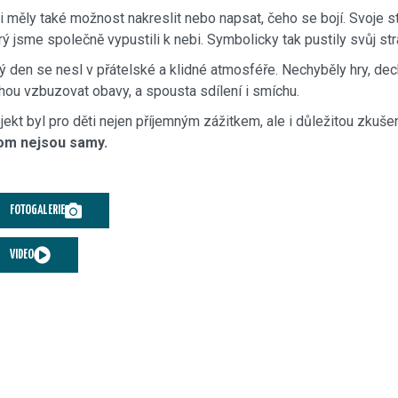
i měly také možnost nakreslit nebo napsat, čeho se bojí. Svoje s
rý jsme společně vypustili k nebi. Symbolicky tak pustily svůj strac
ý den se nesl v přátelské a klidné atmosféře. Nechyběly hry, dech
ou vzbuzovat obavy, a spousta sdílení i smíchu.
jekt byl pro děti nejen příjemným zážitkem, ale i důležitou zkuše
tom nejsou samy.
FOTOGALERIE
VIDEO