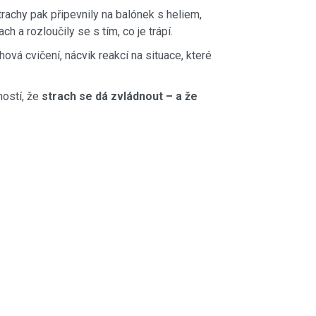
trachy pak připevnily na balónek s heliem,
h a rozloučily se s tím, co je trápí.
ová cvičení, nácvik reakcí na situace, které
ností, že
strach se dá zvládnout – a že