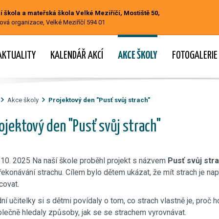
 škola a mateřská škola Velké Meziříčí, Mostiště 50,
ová organizace, Velké Meziříčí 594 01
AKTUALITY
KALENDÁŘ AKCÍ
AKCE ŠKOLY
FOTOGALERIE
Akce školy
Projektový den "Pusť svůj strach"
ojektový den "Pusť svůj strach"
 10. 2025 Na naší škole proběhl projekt s názvem
Pusť svůj str
řekonávání strachu. Cílem bylo dětem ukázat, že mít strach je na
covat.
dní učitelky si s dětmi povídaly o tom, co strach vlastně je, proč
lečně hledaly způsoby, jak se se strachem vyrovnávat.