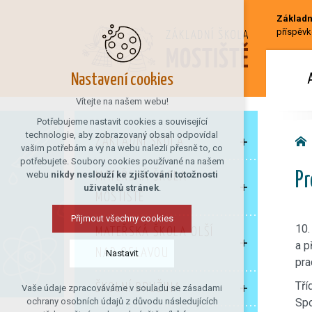
Základní
příspěvk
Nastavení cookies
Vítejte na našem webu!
Potřebujeme nastavit cookies a související
technologie, aby zobrazovaný obsah odpovídal
ZÁKLADNÍ ŠKOLA
vašim potřebám a vy na webu nalezli přesně to, co
potřebujete. Soubory cookies používané na našem
webu
nikdy neslouží ke zjišťování totožnosti
MATEŘSKÁ ŠKOLA
Pr
uživatelů stránek
.
MOSTIŠTĚ
Přijmout všechny cookies
10.
MATEŘSKÁ ŠKOLA OLŠÍ
a p
NAD OSLAVOU
Nastavit
pra
Tří
ŠKOLNÍ DRUŽINA
Vaše údaje zpracováváme v souladu se zásadami
Technická cookies
Spo
ochrany osobních údajů z důvodu následujících
nutná pro provozování webu