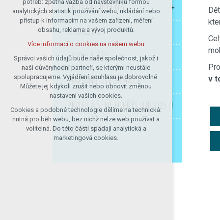
potřeb: zpětná vazba od návštěvníků formou
ŠKOLNÍ JÍDELNA
Dět
analytických statistik používání webu, ukládání nebo
udržení kontextu stránek (session):
přístup k informacím na vašem zařízení, měření
kte
případná přihlášení, volby jazyka, apod.
obsahu, reklama a vývoj produktů.
KROUŽKY
Volitelná cookies
Cel
Více informací o cookies na našem webu
analytická pro anonymizované
moh
FORMULÁŘE
vyhodnocení návštěvnosti
Správci vašich údajů bude naše společnost, jakož i
Pro
naši důvěryhodní partneři, se kterými neustále
marketingová cookies (Google)
spolupracujeme. Vyjádření souhlasu je dobrovolné.
v 
POVINNÉ INFORMACE
Více informací o cookies na našem webu
Můžete jej kdykoli zrušit nebo obnovit změnou
nastavení vašich cookies.
PROHLÁŠENÍ O PŘÍSTUPNOSTI
Cookies a podobné technologie dělíme na technická:
Přijmout všechny cookies
nutná pro běh webu, bez nichž nelze web používat a
volitelná. Do této části spadají analytická a
KONTAKTY
Odmítnout vše
marketingová cookies.