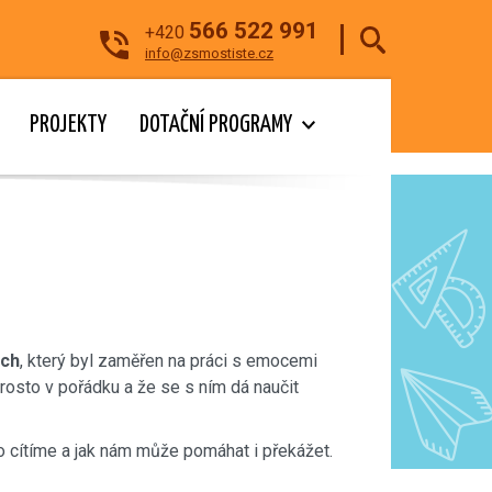
566 522 991
+420
info@zsmostiste.cz
PROJEKTY
DOTAČNÍ PROGRAMY
ach
, který byl zaměřen na práci s emocemi
prosto v pořádku a že se s ním dá naučit
 ho cítíme a jak nám může pomáhat i překážet.