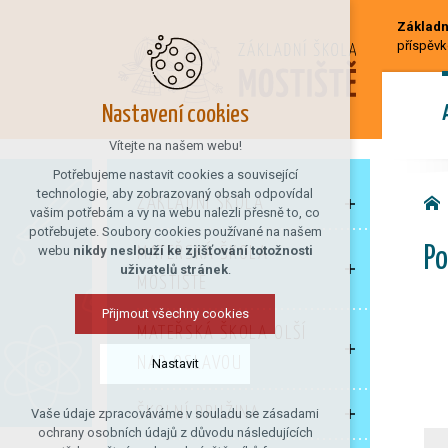
Základní
příspěvk
Nastavení cookies
Vítejte na našem webu!
Potřebujeme nastavit cookies a související
technologie, aby zobrazovaný obsah odpovídal
ZÁKLADNÍ ŠKOLA
vašim potřebám a vy na webu nalezli přesně to, co
potřebujete. Soubory cookies používané na našem
webu
nikdy neslouží ke zjišťování totožnosti
MATEŘSKÁ ŠKOLA
Po
uživatelů stránek
.
MOSTIŠTĚ
Přijmout všechny cookies
MATEŘSKÁ ŠKOLA OLŠÍ
NAD OSLAVOU
Nastavit
ŠKOLNÍ DRUŽINA
Vaše údaje zpracováváme v souladu se zásadami
Technická cookies
ochrany osobních údajů z důvodu následujících
nutná pro provozování webu