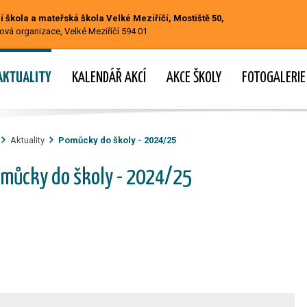
 škola a mateřská škola Velké Meziříčí, Mostiště 50,
ová organizace, Velké Meziříčí 594 01
AKTUALITY
KALENDÁŘ AKCÍ
AKCE ŠKOLY
FOTOGALERIE
Aktuality
Pomůcky do školy - 2024/25
můcky do školy - 2024/25