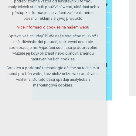
potřeb: zpětná vazba od návštěvníků formou
ŠKOLNÍ JÍDELNA
analytických statistik používání webu, ukládání nebo
udržení kontextu stránek (session):
přístup k informacím na vašem zařízení, měření
případná přihlášení, volby jazyka, apod.
obsahu, reklama a vývoj produktů.
KROUŽKY
Volitelná cookies
Více informací o cookies na našem webu
analytická pro anonymizované
FORMULÁŘE
vyhodnocení návštěvnosti
Správci vašich údajů bude naše společnost, jakož i
naši důvěryhodní partneři, se kterými neustále
marketingová cookies (Google)
spolupracujeme. Vyjádření souhlasu je dobrovolné.
POVINNÉ INFORMACE
Více informací o cookies na našem webu
Můžete jej kdykoli zrušit nebo obnovit změnou
nastavení vašich cookies.
PROHLÁŠENÍ O PŘÍSTUPNOSTI
Cookies a podobné technologie dělíme na technická:
Přijmout všechny cookies
nutná pro běh webu, bez nichž nelze web používat a
volitelná. Do této části spadají analytická a
KONTAKTY
Odmítnout vše
marketingová cookies.