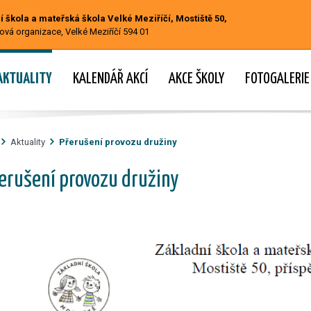
 škola a mateřská škola Velké Meziříčí, Mostiště 50,
ová organizace, Velké Meziříčí 594 01
AKTUALITY
KALENDÁŘ AKCÍ
AKCE ŠKOLY
FOTOGALERIE
Aktuality
Přerušení provozu družiny
erušení provozu družiny