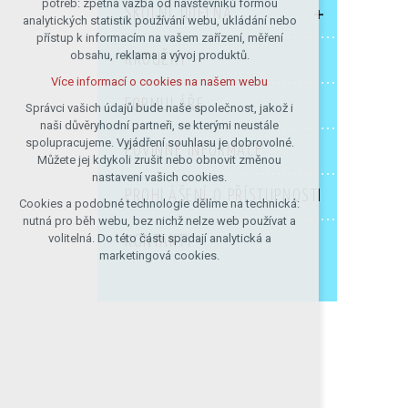
potřeb: zpětná vazba od návštěvníků formou
ŠKOLNÍ JÍDELNA
analytických statistik používání webu, ukládání nebo
udržení kontextu stránek (session):
přístup k informacím na vašem zařízení, měření
případná přihlášení, volby jazyka, apod.
obsahu, reklama a vývoj produktů.
KROUŽKY
Volitelná cookies
Více informací o cookies na našem webu
analytická pro anonymizované
FORMULÁŘE
vyhodnocení návštěvnosti
Správci vašich údajů bude naše společnost, jakož i
naši důvěryhodní partneři, se kterými neustále
marketingová cookies (Google)
spolupracujeme. Vyjádření souhlasu je dobrovolné.
POVINNÉ INFORMACE
Více informací o cookies na našem webu
Můžete jej kdykoli zrušit nebo obnovit změnou
nastavení vašich cookies.
PROHLÁŠENÍ O PŘÍSTUPNOSTI
Cookies a podobné technologie dělíme na technická:
Přijmout všechny cookies
nutná pro běh webu, bez nichž nelze web používat a
volitelná. Do této části spadají analytická a
KONTAKTY
Odmítnout vše
marketingová cookies.