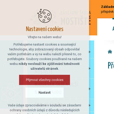
Základní
příspěvk
Nastavení cookies
Vítejte na našem webu!
Potřebujeme nastavit cookies a související
technologie, aby zobrazovaný obsah odpovídal
ZÁKLADNÍ ŠKOLA
vašim potřebám a vy na webu nalezli přesně to, co
potřebujete. Soubory cookies používané na našem
webu
nikdy neslouží ke zjišťování totožnosti
MATEŘSKÁ ŠKOLA
Př
uživatelů stránek
.
MOSTIŠTĚ
Přijmout všechny cookies
MATEŘSKÁ ŠKOLA OLŠÍ
NAD OSLAVOU
Nastavit
ŠKOLNÍ DRUŽINA
Vaše údaje zpracováváme v souladu se zásadami
Technická cookies
ochrany osobních údajů z důvodu následujících
nutná pro provozování webu