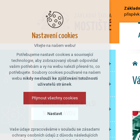
Základní
příspěvk
Nastavení cookies
Vítejte na našem webu!
Potřebujeme nastavit cookies a související
technologie, aby zobrazovaný obsah odpovídal
ZÁKLADNÍ ŠKOLA
vašim potřebám a vy na webu nalezli přesně to, co
potřebujete. Soubory cookies používané na našem
webu
nikdy neslouží ke zjišťování totožnosti
MATEŘSKÁ ŠKOLA
Vá
uživatelů stránek
.
MOSTIŠTĚ
Přijmout všechny cookies
MATEŘSKÁ ŠKOLA OLŠÍ
NAD OSLAVOU
Nastavit
ŠKOLNÍ DRUŽINA
Vaše údaje zpracováváme v souladu se zásadami
Technická cookies
ochrany osobních údajů z důvodu následujících
nutná pro provozování webu