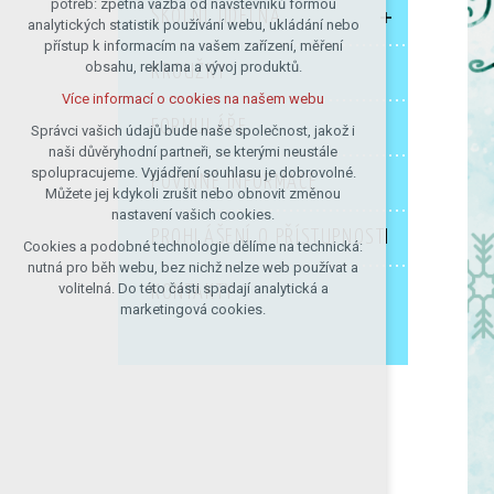
potřeb: zpětná vazba od návštěvníků formou
ŠKOLNÍ JÍDELNA
analytických statistik používání webu, ukládání nebo
udržení kontextu stránek (session):
přístup k informacím na vašem zařízení, měření
případná přihlášení, volby jazyka, apod.
obsahu, reklama a vývoj produktů.
KROUŽKY
Volitelná cookies
Více informací o cookies na našem webu
analytická pro anonymizované
FORMULÁŘE
vyhodnocení návštěvnosti
Správci vašich údajů bude naše společnost, jakož i
naši důvěryhodní partneři, se kterými neustále
marketingová cookies (Google)
spolupracujeme. Vyjádření souhlasu je dobrovolné.
POVINNÉ INFORMACE
Více informací o cookies na našem webu
Můžete jej kdykoli zrušit nebo obnovit změnou
nastavení vašich cookies.
PROHLÁŠENÍ O PŘÍSTUPNOSTI
Cookies a podobné technologie dělíme na technická:
Přijmout všechny cookies
nutná pro běh webu, bez nichž nelze web používat a
volitelná. Do této části spadají analytická a
KONTAKTY
Odmítnout vše
marketingová cookies.