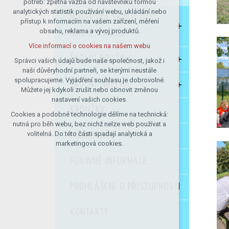
potřeb: zpětná vazba od návštěvníků formou
analytických statistik používání webu, ukládání nebo
udržení kontextu stránek (session):
MATEŘSKÁ ŠKOLA OLŠÍ
přístup k informacím na vašem zařízení, měření
případná přihlášení, volby jazyka, apod.
obsahu, reklama a vývoj produktů.
NAD OSLAVOU
Volitelná cookies
Více informací o cookies na našem webu
analytická pro anonymizované
ŠKOLNÍ DRUŽINA
vyhodnocení návštěvnosti
Správci vašich údajů bude naše společnost, jakož i
naši důvěryhodní partneři, se kterými neustále
marketingová cookies (Google)
spolupracujeme. Vyjádření souhlasu je dobrovolné.
ŠKOLNÍ JÍDELNA
Více informací o cookies na našem webu
Můžete jej kdykoli zrušit nebo obnovit změnou
nastavení vašich cookies.
KROUŽKY
Cookies a podobné technologie dělíme na technická:
Přijmout všechny cookies
nutná pro běh webu, bez nichž nelze web používat a
volitelná. Do této části spadají analytická a
FORMULÁŘE
Odmítnout vše
marketingová cookies.
POVINNÉ INFORMACE
PROHLÁŠENÍ O PŘÍSTUPNOSTI
KONTAKTY