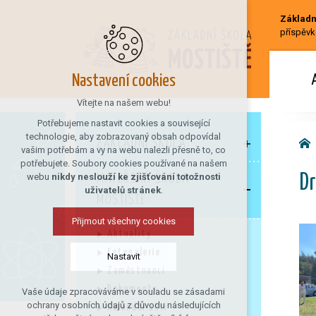
Základní
příspěvk
Nastavení cookies
Vítejte na našem webu!
Potřebujeme nastavit cookies a související
technologie, aby zobrazovaný obsah odpovídal
ZÁKLADNÍ ŠKOLA
vašim potřebám a vy na webu nalezli přesně to, co
potřebujete. Soubory cookies používané na našem
webu
nikdy neslouží ke zjišťování totožnosti
MATEŘSKÁ ŠKOLA
Dr
uživatelů stránek
.
MOSTIŠTĚ
Přijmout všechny cookies
Aktuality
Fotogalerie
Nastavit
Zaměstnanci
Dokumenty
Vaše údaje zpracováváme v souladu se zásadami
Technická cookies
ochrany osobních údajů z důvodu následujících
Kalendář akcí
nutná pro provozování webu