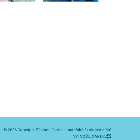
© 2026 Copyright Základní škola a mateřská škola Mostiště
VYTVOŘIL XART.CZ