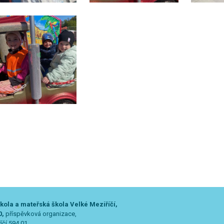
kola a mateřská škola Velké Meziříčí,
0,
příspěvková organizace,
íčí 594 01