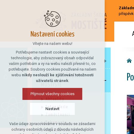
Základní
příspěvk
Nastavení cookies
Vítejte na našem webu!
Potřebujeme nastavit cookies a související
technologie, aby zobrazovaný obsah odpovídal
ZÁKLADNÍ ŠKOLA
vašim potřebám a vy na webu nalezli přesně to, co
potřebujete. Soubory cookies používané na našem
webu
nikdy neslouží ke zjišťování totožnosti
MATEŘSKÁ ŠKOLA
Po
uživatelů stránek
.
MOSTIŠTĚ
Přijmout všechny cookies
Aktuality
Fotogalerie
Nastavit
Zaměstnanci
Dokumenty
Vaše údaje zpracováváme v souladu se zásadami
Technická cookies
ochrany osobních údajů z důvodu následujících
Kalendář akcí
nutná pro provozování webu