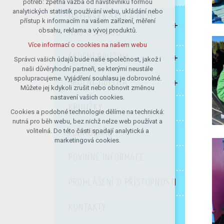
potřeb: zpětná vazba od návštěvníků formou
analytických statistik používání webu, ukládání nebo
udržení kontextu stránek (session):
MATEŘSKÁ ŠKOLA OLŠÍ
přístup k informacím na vašem zařízení, měření
případná přihlášení, volby jazyka, apod.
obsahu, reklama a vývoj produktů.
NAD OSLAVOU
Volitelná cookies
Více informací o cookies na našem webu
analytická pro anonymizované
ŠKOLNÍ DRUŽINA
vyhodnocení návštěvnosti
Správci vašich údajů bude naše společnost, jakož i
naši důvěryhodní partneři, se kterými neustále
marketingová cookies (Google)
spolupracujeme. Vyjádření souhlasu je dobrovolné.
ŠKOLNÍ JÍDELNA
Více informací o cookies na našem webu
Můžete jej kdykoli zrušit nebo obnovit změnou
nastavení vašich cookies.
KROUŽKY
Cookies a podobné technologie dělíme na technická:
Přijmout všechny cookies
nutná pro běh webu, bez nichž nelze web používat a
volitelná. Do této části spadají analytická a
FORMULÁŘE
Odmítnout vše
marketingová cookies.
POVINNÉ INFORMACE
PROHLÁŠENÍ O PŘÍSTUPNOSTI
KONTAKTY