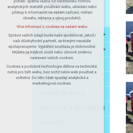
potřeb: zpětná vazba od návštěvníků formou
Zaměstnanci
analytických statistik používání webu, ukládání nebo
udržení kontextu stránek (session):
přístup k informacím na vašem zařízení, měření
Dokumenty
případná přihlášení, volby jazyka, apod.
obsahu, reklama a vývoj produktů.
Kalendář akcí
Volitelná cookies
Více informací o cookies na našem webu
analytická pro anonymizované
ŠKOLNÍ DRUŽINA
vyhodnocení návštěvnosti
Správci vašich údajů bude naše společnost, jakož i
naši důvěryhodní partneři, se kterými neustále
marketingová cookies (Google)
spolupracujeme. Vyjádření souhlasu je dobrovolné.
ŠKOLNÍ JÍDELNA
Více informací o cookies na našem webu
Můžete jej kdykoli zrušit nebo obnovit změnou
nastavení vašich cookies.
KROUŽKY
Cookies a podobné technologie dělíme na technická:
Přijmout všechny cookies
nutná pro běh webu, bez nichž nelze web používat a
volitelná. Do této části spadají analytická a
FORMULÁŘE
Odmítnout vše
marketingová cookies.
POVINNÉ INFORMACE
PROHLÁŠENÍ O PŘÍSTUPNOSTI
KONTAKTY