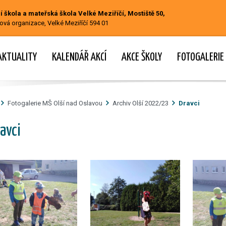
 škola a mateřská škola Velké Meziříčí, Mostiště 50,
ová organizace, Velké Meziříčí 594 01
AKTUALITY
KALENDÁŘ AKCÍ
AKCE ŠKOLY
FOTOGALERIE
Fotogalerie MŠ Olší nad Oslavou
Archiv Olší 2022/23
Dravci
avci