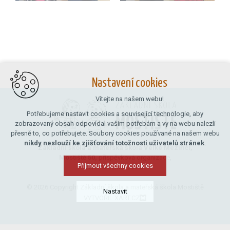
Nastavení cookies
Vítejte na našem webu!
Potřebujeme nastavit cookies a související technologie, aby
zobrazovaný obsah odpovídal vašim potřebám a vy na webu nalezli
přesně to, co potřebujete. Soubory cookies používané na našem webu
nikdy neslouží ke zjišťování totožnosti uživatelů stránek
.
Základní škola a mateřská škola Velké Meziříčí,
Mostiště 50,
příspěvková organizace,
Přijmout všechny cookies
Velké Meziříčí 594 01
© 2026 Copyright Základní škola a mateřská škola Mostiště
Nastavit
VYTVOŘIL XART.CZ
Technická cookies