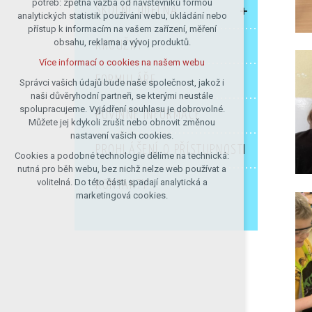
potřeb: zpětná vazba od návštěvníků formou
ŠKOLNÍ JÍDELNA
analytických statistik používání webu, ukládání nebo
udržení kontextu stránek (session):
přístup k informacím na vašem zařízení, měření
případná přihlášení, volby jazyka, apod.
obsahu, reklama a vývoj produktů.
KROUŽKY
Volitelná cookies
Více informací o cookies na našem webu
analytická pro anonymizované
FORMULÁŘE
vyhodnocení návštěvnosti
Správci vašich údajů bude naše společnost, jakož i
naši důvěryhodní partneři, se kterými neustále
marketingová cookies (Google)
spolupracujeme. Vyjádření souhlasu je dobrovolné.
POVINNÉ INFORMACE
Více informací o cookies na našem webu
Můžete jej kdykoli zrušit nebo obnovit změnou
nastavení vašich cookies.
PROHLÁŠENÍ O PŘÍSTUPNOSTI
Cookies a podobné technologie dělíme na technická:
Přijmout všechny cookies
nutná pro běh webu, bez nichž nelze web používat a
volitelná. Do této části spadají analytická a
KONTAKTY
Odmítnout vše
marketingová cookies.