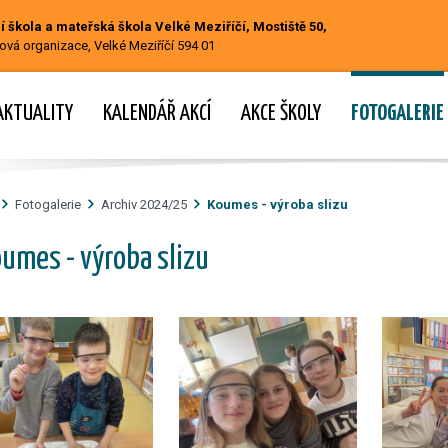
 škola a mateřská škola Velké Meziříčí, Mostiště 50,
ová organizace, Velké Meziříčí 594 01
AKTUALITY
KALENDÁŘ AKCÍ
AKCE ŠKOLY
FOTOGALERIE
Fotogalerie
Archiv 2024/25
Koumes - výroba slizu
umes - výroba slizu