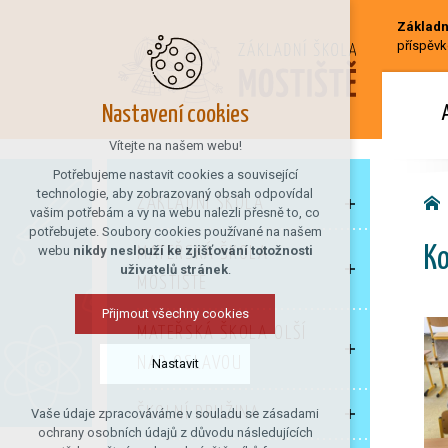
Základní
příspěvk
Nastavení cookies
Vítejte na našem webu!
Potřebujeme nastavit cookies a související
technologie, aby zobrazovaný obsah odpovídal
ZÁKLADNÍ ŠKOLA
vašim potřebám a vy na webu nalezli přesně to, co
potřebujete. Soubory cookies používané na našem
webu
nikdy neslouží ke zjišťování totožnosti
MATEŘSKÁ ŠKOLA
Ko
uživatelů stránek
.
MOSTIŠTĚ
Přijmout všechny cookies
MATEŘSKÁ ŠKOLA OLŠÍ
NAD OSLAVOU
Nastavit
ŠKOLNÍ DRUŽINA
Vaše údaje zpracováváme v souladu se zásadami
Technická cookies
ochrany osobních údajů z důvodu následujících
nutná pro provozování webu