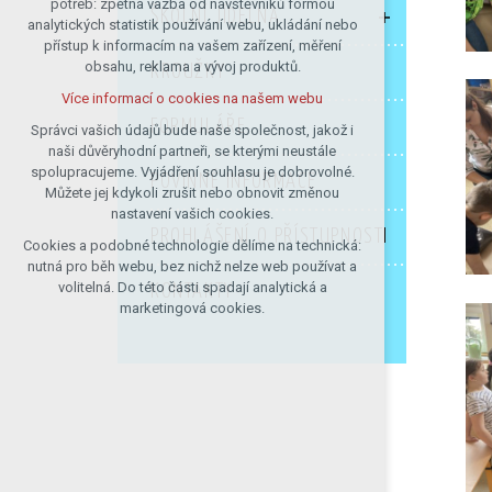
potřeb: zpětná vazba od návštěvníků formou
ŠKOLNÍ JÍDELNA
analytických statistik používání webu, ukládání nebo
udržení kontextu stránek (session):
přístup k informacím na vašem zařízení, měření
případná přihlášení, volby jazyka, apod.
obsahu, reklama a vývoj produktů.
KROUŽKY
Volitelná cookies
Více informací o cookies na našem webu
analytická pro anonymizované
FORMULÁŘE
vyhodnocení návštěvnosti
Správci vašich údajů bude naše společnost, jakož i
naši důvěryhodní partneři, se kterými neustále
marketingová cookies (Google)
spolupracujeme. Vyjádření souhlasu je dobrovolné.
POVINNÉ INFORMACE
Více informací o cookies na našem webu
Můžete jej kdykoli zrušit nebo obnovit změnou
nastavení vašich cookies.
PROHLÁŠENÍ O PŘÍSTUPNOSTI
Cookies a podobné technologie dělíme na technická:
Přijmout všechny cookies
nutná pro běh webu, bez nichž nelze web používat a
volitelná. Do této části spadají analytická a
KONTAKTY
Odmítnout vše
marketingová cookies.