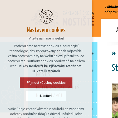
Základní
příspěvk
Nastavení cookies
Vítejte na našem webu!
Potřebujeme nastavit cookies a související
technologie, aby zobrazovaný obsah odpovídal
ZÁKLADNÍ ŠKOLA
vašim potřebám a vy na webu nalezli přesně to, co
potřebujete. Soubory cookies používané na našem
webu
nikdy neslouží ke zjišťování totožnosti
MATEŘSKÁ ŠKOLA
St
uživatelů stránek
.
MOSTIŠTĚ
Přijmout všechny cookies
MATEŘSKÁ ŠKOLA OLŠÍ
NAD OSLAVOU
Nastavit
ŠKOLNÍ DRUŽINA
Vaše údaje zpracováváme v souladu se zásadami
Technická cookies
ochrany osobních údajů z důvodu následujících
nutná pro provozování webu