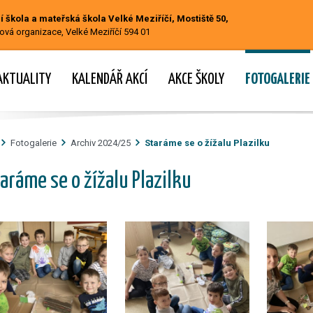
 škola a mateřská škola Velké Meziříčí, Mostiště 50,
ová organizace, Velké Meziříčí 594 01
AKTUALITY
KALENDÁŘ AKCÍ
AKCE ŠKOLY
FOTOGALERIE
Fotogalerie
Archiv 2024/25
Staráme se o žížalu Plazilku
aráme se o žížalu Plazilku