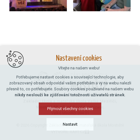
Nastavení cookies
Vítejte na našem webu!
Potřebujeme nastavit cookies a související technologie, aby
zobrazovaný obsah odpovídal vašim potřebám a vy na webu nalezli
přesně to, co potřebujete. Soubory cookies používané na našem webu
nikdy neslouží ke zjišťování totožnosti uživatelů stránek
.
Základní škola a mateřská škola Velké Meziříčí,
Mostiště 50,
příspěvková organizace,
Přijmout všechny cookies
Velké Meziříčí 594 01
Nastavit
© 2026 Copyright Základní škola a mateřská škola Mostiště
VYTVOŘIL XART.CZ