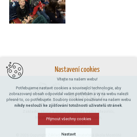
Nastavení cookies
Vítejte na našem webu!
Potřebujeme nastavit cookies a související technologie, aby
zobrazovaný obsah odpovídal vašim potřebám a vy na webu nalezli
přesně to, co potřebujete. Soubory cookies používané na našem webu
nikdy neslouží ke zjišťování totožnosti uživatelů stránek
.
Základní škola a mateřská škola Velké Meziříčí,
Mostiště 50,
příspěvková organizace,
Přijmout všechny cookies
Velké Meziříčí 594 01
Nastavit
© 2026 Copyright Základní škola a mateřská škola Mostiště