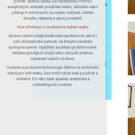
potřeb: zpětná vazba od návštěvníků formou
ŠKOLNÍ JÍDELNA
analytických statistik používání webu, ukládání nebo
udržení kontextu stránek (session):
přístup k informacím na vašem zařízení, měření
případná přihlášení, volby jazyka, apod.
obsahu, reklama a vývoj produktů.
KROUŽKY
Volitelná cookies
Více informací o cookies na našem webu
analytická pro anonymizované
FORMULÁŘE
vyhodnocení návštěvnosti
Správci vašich údajů bude naše společnost, jakož i
naši důvěryhodní partneři, se kterými neustále
marketingová cookies (Google)
spolupracujeme. Vyjádření souhlasu je dobrovolné.
POVINNÉ INFORMACE
Více informací o cookies na našem webu
Můžete jej kdykoli zrušit nebo obnovit změnou
nastavení vašich cookies.
PROHLÁŠENÍ O PŘÍSTUPNOSTI
Cookies a podobné technologie dělíme na technická:
Přijmout všechny cookies
nutná pro běh webu, bez nichž nelze web používat a
volitelná. Do této části spadají analytická a
KONTAKTY
Odmítnout vše
marketingová cookies.