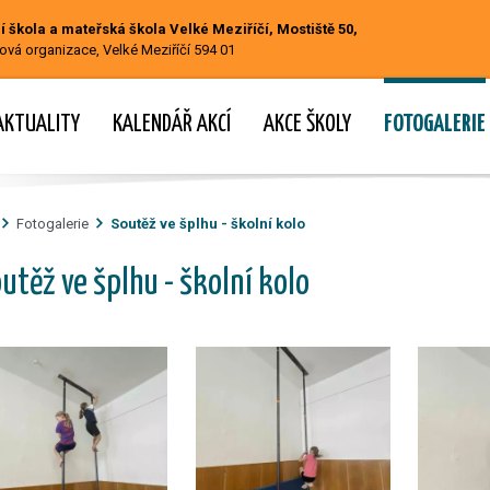
 škola a mateřská škola Velké Meziříčí, Mostiště 50,
ová organizace, Velké Meziříčí 594 01
AKTUALITY
KALENDÁŘ AKCÍ
AKCE ŠKOLY
FOTOGALERIE
Fotogalerie
Soutěž ve šplhu - školní kolo
utěž ve šplhu - školní kolo