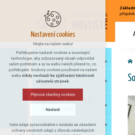
Základní
příspěvk
Nastavení cookies
Vítejte na našem webu!
Potřebujeme nastavit cookies a související
technologie, aby zobrazovaný obsah odpovídal
ZÁKLADNÍ ŠKOLA
vašim potřebám a vy na webu nalezli přesně to, co
potřebujete. Soubory cookies používané na našem
webu
nikdy neslouží ke zjišťování totožnosti
MATEŘSKÁ ŠKOLA
So
uživatelů stránek
.
MOSTIŠTĚ
Přijmout všechny cookies
MATEŘSKÁ ŠKOLA OLŠÍ
NAD OSLAVOU
Nastavit
ŠKOLNÍ DRUŽINA
Vaše údaje zpracováváme v souladu se zásadami
Technická cookies
ochrany osobních údajů z důvodu následujících
nutná pro provozování webu