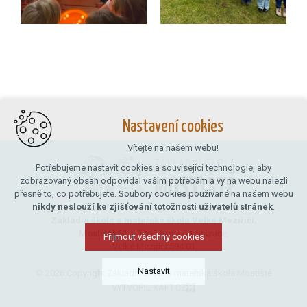
Nastavení cookies
Vítejte na našem webu!
Potřebujeme nastavit cookies a související technologie, aby
zobrazovaný obsah odpovídal vašim potřebám a vy na webu nalezli
přesně to, co potřebujete. Soubory cookies používané na našem webu
nikdy neslouží ke zjišťování totožnosti uživatelů stránek
.
Základní škola a mateřská škola Velké Meziříčí,
Mostiště 50,
příspěvková organizace,
Přijmout všechny cookies
Velké Meziříčí 594 01
Nastavit
© 2026 Copyright Základní škola a mateřská škola Mostiště
VYTVOŘIL XART.CZ