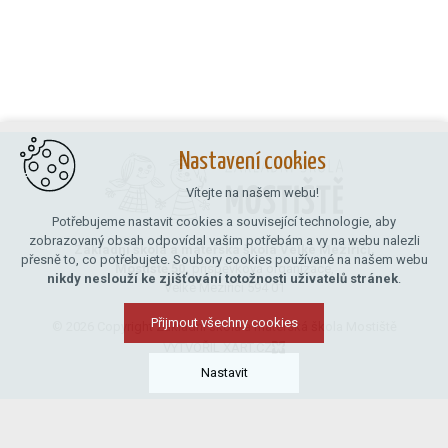
Nastavení cookies
Vítejte na našem webu!
Potřebujeme nastavit cookies a související technologie, aby
zobrazovaný obsah odpovídal vašim potřebám a vy na webu nalezli
Základní škola a mateřská škola Velké Meziříčí,
přesně to, co potřebujete. Soubory cookies používané na našem webu
Mostiště 50,
příspěvková organizace,
nikdy neslouží ke zjišťování totožnosti uživatelů stránek
.
Velké Meziříčí 594 01
Přijmout všechny cookies
© 2026 Copyright Základní škola a mateřská škola Mostiště
VYTVOŘIL XART.CZ
Nastavit
Technická cookies