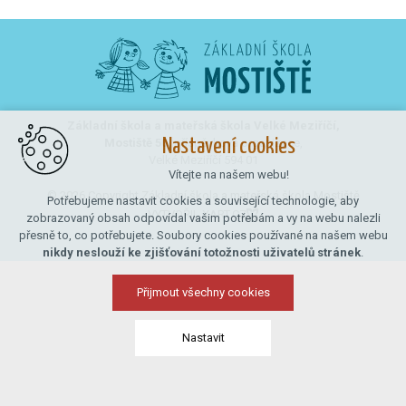
Základní škola a mateřská škola Velké Meziříčí,
Mostiště 50,
příspěvková organizace,
Nastavení cookies
Velké Meziříčí 594 01
Vítejte na našem webu!
© 2026 Copyright Základní škola a mateřská škola Mostiště
Potřebujeme nastavit cookies a související technologie, aby
VYTVOŘIL XART.CZ
zobrazovaný obsah odpovídal vašim potřebám a vy na webu nalezli
přesně to, co potřebujete. Soubory cookies používané na našem webu
nikdy neslouží ke zjišťování totožnosti uživatelů stránek
.
Přijmout všechny cookies
Nastavit
Technická cookies