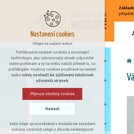
Základní
příspěvk
Nastavení cookies
Vítejte na našem webu!
Potřebujeme nastavit cookies a související
technologie, aby zobrazovaný obsah odpovídal
ZÁKLADNÍ ŠKOLA
vašim potřebám a vy na webu nalezli přesně to, co
potřebujete. Soubory cookies používané na našem
webu
nikdy neslouží ke zjišťování totožnosti
MATEŘSKÁ ŠKOLA
Vá
uživatelů stránek
.
MOSTIŠTĚ
Přijmout všechny cookies
MATEŘSKÁ ŠKOLA OLŠÍ
NAD OSLAVOU
Nastavit
ŠKOLNÍ DRUŽINA
Vaše údaje zpracováváme v souladu se zásadami
Technická cookies
ochrany osobních údajů z důvodu následujících
nutná pro provozování webu