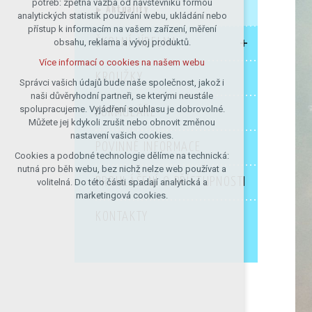
potřeb: zpětná vazba od návštěvníků formou
Aktuality
analytických statistik používání webu, ukládání nebo
udržení kontextu stránek (session):
přístup k informacím na vašem zařízení, měření
případná přihlášení, volby jazyka, apod.
ŠKOLNÍ JÍDELNA
obsahu, reklama a vývoj produktů.
Volitelná cookies
Více informací o cookies na našem webu
analytická pro anonymizované
KROUŽKY
vyhodnocení návštěvnosti
Správci vašich údajů bude naše společnost, jakož i
naši důvěryhodní partneři, se kterými neustále
marketingová cookies (Google)
spolupracujeme. Vyjádření souhlasu je dobrovolné.
FORMULÁŘE
Více informací o cookies na našem webu
Můžete jej kdykoli zrušit nebo obnovit změnou
nastavení vašich cookies.
POVINNÉ INFORMACE
Cookies a podobné technologie dělíme na technická:
Přijmout všechny cookies
nutná pro běh webu, bez nichž nelze web používat a
PROHLÁŠENÍ O PŘÍSTUPNOSTI
volitelná. Do této části spadají analytická a
Odmítnout vše
marketingová cookies.
KONTAKTY