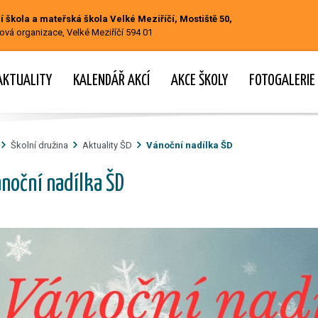
 škola a mateřská škola Velké Meziříčí, Mostiště 50,
ová organizace, Velké Meziříčí 594 01
AKTUALITY
KALENDÁŘ AKCÍ
AKCE ŠKOLY
FOTOGALERIE
Školní družina
Aktuality ŠD
Vánoční nadílka ŠD
noční nadílka ŠD