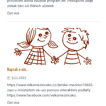
procvičení doma využívat program Alf. Přístupové údaje
získali žáci od třídních učitelek.…
Číst více
Napsali o nás...
9.11.2022
https://www.velkomeziricsko.cz/detske-mezirici/10602-
zaci-v-mostistich-se-uci-pomoci-interaktivni-podlahy
https://www.facebook.com/velkomeziricsko…
Číst více